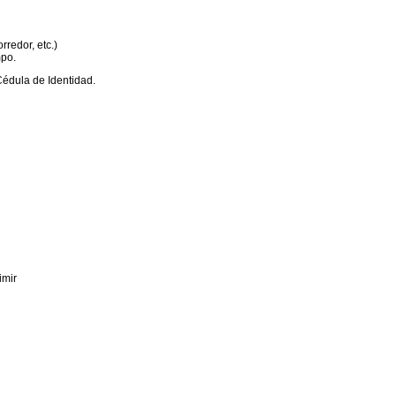
rredor, etc.)
mpo.
 Cédula de Identidad.
imir