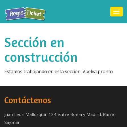
Togg
navi
Sección en
construcción
Estamos trabajando en esta sección. Vuelva pronto.
Contáctenos
Juan Leon Mallorquin 134 entre Roma y Madrid. Barrio
Sajonia